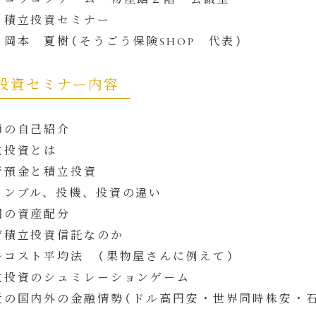
：積立投資セミナー
：岡本 夏樹（そうごう保険SHOP 代表）
投資セミナー内容
師の自己紹介
立投資とは
行預金と積立投資
ャンブル、投機、投資の違い
国の資産配分
ぜ積立投資信託なのか
ルコスト平均法 （果物屋さんに例えて）
立投資のシュミレーションゲーム
近の国内外の金融情勢（ドル高円安・世界同時株安・