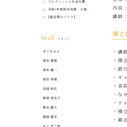
プルデンシャル生命社員ら
内容
金銭搾取事件に関して
令和8年度熊本地震 災害
救助法適用地域の皆さまへ
講師
【製造業のリスク】
積立
Staff
スタッフ
・講
全てをみる
・積
岡本 夏樹
・銀
岡本 健一
・ギ
岡本 秀樹
・各
吉田 和弘
・な
葛原 美佐子
・ド
菊池 健太
・積
春田 聖奈
・最
水上 完三郎