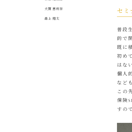
犬賀 恵利奈
セミ
森上 翔太
普段
的で
既に
初め
はな
個人
など
この
保険
すの