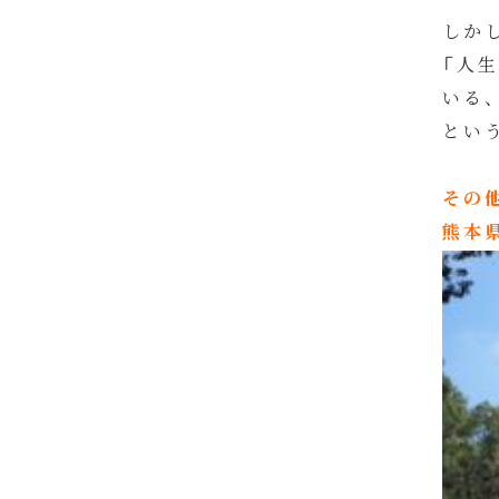
しか
「人
いる
とい
その
熊本