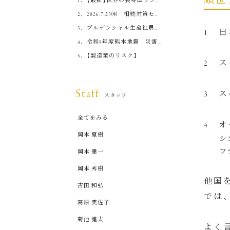
順位 
【最新】世界の長寿国ランキ
ングと日本人の健康観
2026.7.23㈭ 相続対策セミ
ナー開催します！！
プルデンシャル生命社員ら
1 日
金銭搾取事件に関して
令和8年度熊本地震 災害
救助法適用地域の皆さまへ
【製造業のリスク】
2 ス
Staff
3 ス
スタッフ
全てをみる
4 オ
岡本 夏樹
シン
フラ
岡本 健一
岡本 秀樹
他国
吉田 和弘
では
葛原 美佐子
菊池 健太
よく