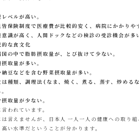
療レベルが高い。
民皆保険制度で医療費が比較的安く、病院にかかりや
康意識が高く、人間ドックなどの検診の受診機会が多
統的な食文化
諸国の中で脂肪摂取量が、とび抜けて少ない。
類摂取量が多い。
や納豆などを含む野菜摂取量が多い。
食は種類、調理法（なま、焼く、煮る、蒸す、炒める
る。
分摂取量が少ない。
に言われています。
には言えませんが、日本人 一人一人の健康への取り
も高い水準だということが分かります。