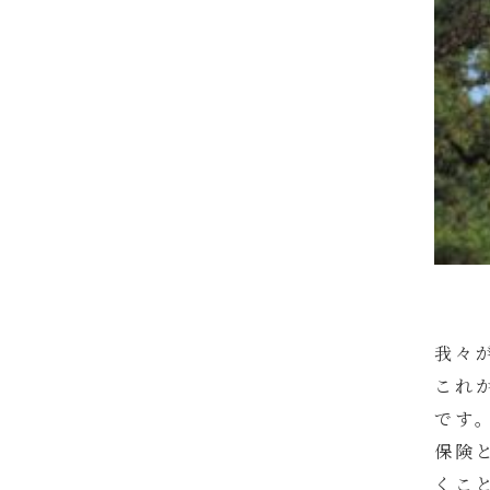
我々
これ
です
保険
くこ