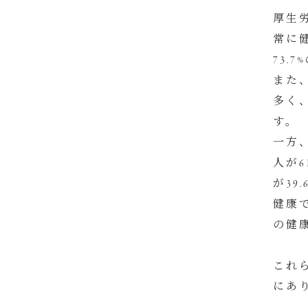
厚生労
常に健
73.
また
多く、
す。
一方
人が6
が39
健康
の健
これ
にあ