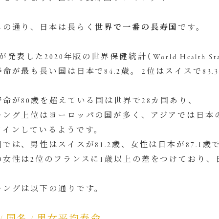
じの通り、日本は長らく
世界で一番の長寿国
です。
が発表した2020年版の世界保健統計（World Health Sta
命が最も長い国は日本で84.2歳。 2位はスイスで83
寿命が80歳を超えている国は世界で28カ国あり、
キング上位はヨーロッパの国が多く、アジアでは日本
クインしているようです。
では、男性はスイスが81.2歳、女性は日本が87.1
の女性は2位のフランスに1歳以上の差をつけており、日
キングは以下の通りです。