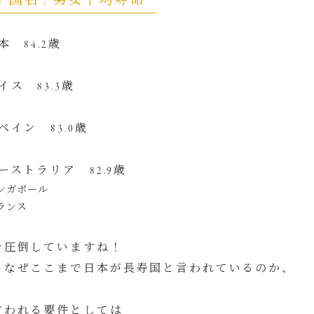
/ 国名 / 男女平均寿命
本 84.2歳
イス 83.3歳
ペイン 83.0歳
ーストラリア 82.9歳
ガポール
ンス
を圧倒していますね！
、なぜここまで日本が長寿国と言われているのか、
言われる要件としては