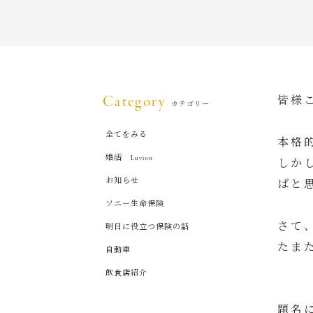
Category
皆様
カテゴリー
全てをみる
本格
婚活 Luvion
しか
お知らせ
ばと
ソニー生命保険
さて
明日に役立つ保険の話
たま
自動車
飲食店紹介
題名