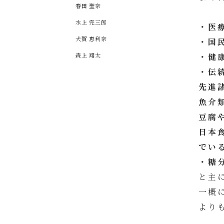
春田 聖奈
水上 完三郎
・医
犬賀 恵利奈
・国
森上 翔太
・健
・伝
先進
魚介
豆腐
日本
でい
・糖
と主
一概
より