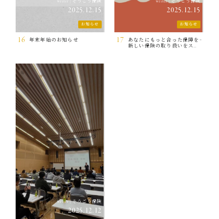
そうごう保険
そうごう保険
writer
|
writer
|
2025.12.15
2025.12.15
お知らせ
お知らせ
16
17
年末年始のお知らせ
あなたにもっと合った保障を――
新しい保険の取り扱いをスタ
ートしました！
そうごう保険
writer
|
2025.12.12