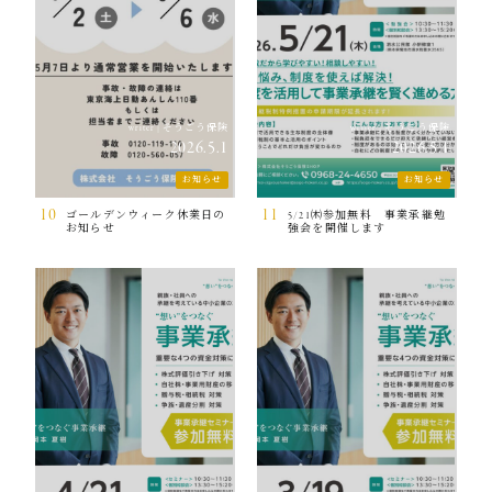
そうごう保険
そうごう保険
writer
|
writer
|
2026.5.1
2026.5.1
お知らせ
お知らせ
10
11
ゴールデンウィーク休業日の
5/21㈭参加無料 事業承継勉
お知らせ
強会を開催します