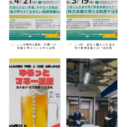
そうごう保険
そうごう保険
writer
|
writer
|
2026.3.20
2026.3.4
お知らせ
お知らせ
12
13
4/21㈫無料【親族・社員への
3/19㈭ 会社と個人にお金を
承継を考えている中小企業の
残す事業承継とは？自社株承
ための事業承継セミナー】
継の使える制度と注意点を解
説