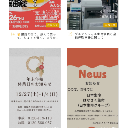
そうごう保険
そうごう保険
writer
|
writer
|
2026.2.9
2026.1.26
お知らせ
お知らせ
14
15
プルデンシャル生命社員ら金
隈府の街で、飲んで笑っ
銭搾取事件に関して
て、ちょっと賢く。 40代から
の「ゆるっとマネー飲み会」