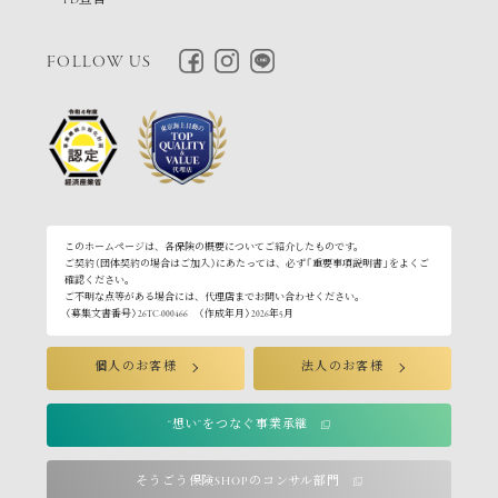
FD宣言
FOLLOW US
このホームページは、各保険の概要についてご紹介したものです。
ご契約（団体契約の場合はご加入）にあたっては、必ず「重要事項説明書」をよくご
確認ください。
ご不明な点等がある場合には、代理店までお問い合わせください。
〈募集文書番号〉26TC-000466 〈作成年月〉2026年5月
個人のお客様
法人のお客様
“想い”をつなぐ事業承継
そうごう保険SHOPのコンサル部門