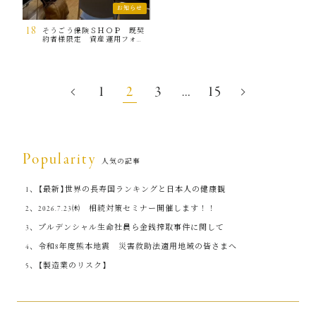
お知らせ
18
そうごう保険ＳＨＯＰ 既契
約者様限定 資産運用フォロ
ーセミナーのご案内
投
1
2
3
…
15
稿
の
ペ
ー
Popularity
人気の記事
ジ
送
【最新】世界の長寿国ランキングと日本人の健康観
り
2026.7.23㈭ 相続対策セミナー開催します！！
プルデンシャル生命社員ら金銭搾取事件に関して
令和8年度熊本地震 災害救助法適用地域の皆さまへ
【製造業のリスク】