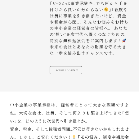
「いつかは事業承継を…でも何から手を
付けたら良いか分からない
」「親族や
社員に事業を引き継ぎたいけど、資金
や税金が心配…」 そんなお悩みをお持ち
の中小企業の経営者の皆様へ。 あなた
の“想い”を次世代へ賢くつなぐための、
特別な無料勉強会をご案内します！
未来の会社とあなたの財産を守る大き
な一歩を踏み出すチャンスです。
SCROLL DOWN
中小企業の事業承継は、経営者にとって大きな課題ですよ
ね。大切な会社、社員、そして何よりも築き上げてきた「想
い」を、どのように次世代へ引き継ぐか。
資金、税金、そして後継者問題…不安は尽きないかもしれませ
ん。しかし、ご安心ください！
「その悩み、制度や補助金