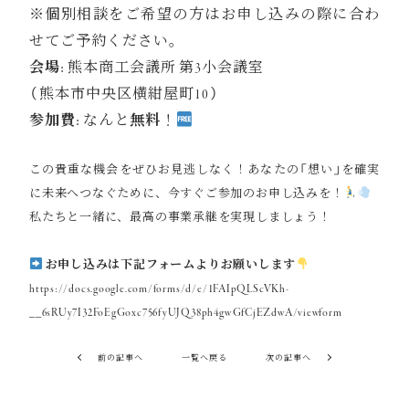
※個別相談をご希望の方はお申し込みの際に合わ
せてご予約ください。
会場:
熊本商工会議所 第3小会議室
（熊本市中央区横紺屋町10）
参加費:
なんと
無料
！
この貴重な機会をぜひお見逃しなく！あなたの「想い」を確実
に未来へつなぐために、今すぐご参加のお申し込みを！
私たちと一緒に、最高の事業承継を実現しましょう！
お申し込みは下記フォームよりお願いします
https://docs.google.com/forms/d/e/1FAIpQLScVKh-
__6sRUy7I32FoEgGoxc756fyUJQ38ph4gwGfCjEZdwA/viewform
前の記事へ
一覧へ戻る
次の記事へ