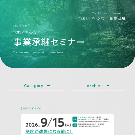
To the next generation
“想い”をつなぐ
事業承継
( seminar )
"想い"をつなぐ
事業承継セミナー
To the next generation
seminar
Category
Archive
( semina-25 )