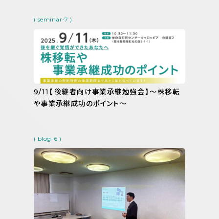
( seminar-7 )
9/11【後継者向け事業承継勉強会】～株移転
や事業承継成功のポイント～
( blog-6 )