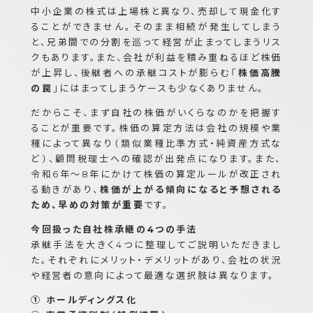
中小企業の株式は上場株と異なり、売却して現金化す
ることができません。そのまま相続が発生してしまう
と、兄弟間での分割を巡って経営が止まってしまうリス
クもあります。また、会社が利益を積み重ねるほど株価
が上昇し、後継者への承継コストが膨らむ「
株価高騰
の罠
」にはまってしまうケースも少なくありません。
だからこそ、まず自社の株価がいくらなのかを把握す
ることが重要です。株価の算定方法は会社の規模や業
種によって異なり（類似業種比準方式・純資産方式な
ど）、顧問税理士への確認が出発点になります。また、
令和6年〜8年にかけて株価の算定ルールが改正され
る動きがあり、
株価が上がる傾向になると予想される
ため、早めの対策が重要
です。
今回扱った自社株承継の4つの手法
承継手法を大きく4つに整理してご説明いただきまし
た。それぞれにメリット・デメリットがあり、会社の状況
や経営者の意向によって最適な選択肢は異なります。
① ホールディングス化