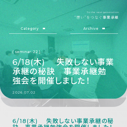
To the next generation
“想い”をつなぐ
事業承継
Category
Archive
( seminar-22 )
6/18(木) 失敗しない事業
承継の秘訣 事業承継勉
強会を開催しました！
2026,07,02
6/18(木) 失敗しない事業承継の秘