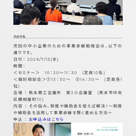
次回予告
次回の中小企業のための事業承継勉強会は、以下の
通りです。
日付： 2026/7/15(水)
時間：
＜セミナー＞ 10：30～11：30 (定員10名)
＜個別相談会＞①13：30～ ②14：30～ (定員各1
社)
会場 ： 熊本商工会議所 第3小会議室 (熊本市中央
区横紺屋町10)
内容 ： その悩み、制度や補助金を使えば解決！～制度
や補助金を活用して事業承継を賢く進める方法～
申込 ：
お申込みはこちら