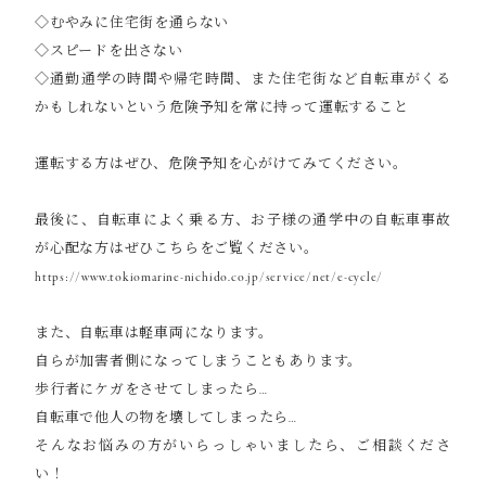
◇むやみに住宅街を通らない
◇スピードを出さない
◇通勤通学の時間や帰宅時間、また住宅街など自転車がくる
かもしれないという危険予知を常に持って運転すること
運転する方はぜひ、危険予知を心がけてみてください。
最後に、自転車によく乗る方、お子様の通学中の自転車事故
が心配な方はぜひこちらをご覧ください。
https://www.tokiomarine-nichido.co.jp/service/net/e-cycle/
また、自転車は軽車両になります。
自らが加害者側になってしまうこともあります。
歩行者にケガをさせてしまったら…
自転車で他人の物を壊してしまったら…
そんなお悩みの方がいらっしゃいましたら、ご相談くださ
い！