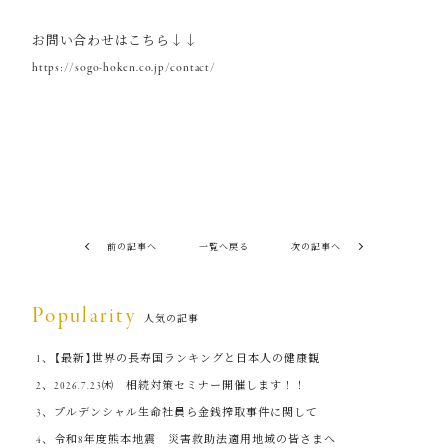
お問い合わせはこちら↓↓
https://sogo-hoken.co.jp/contact/
前の記事へ
一覧へ戻る
次の記事へ
Popularity
人気の記事
【最新】世界の長寿国ランキングと日本人の健康観
2026.7.23㈭ 相続対策セミナー開催します！！
プルデンシャル生命社員ら金銭搾取事件に関して
令和8年度熊本地震 災害救助法適用地域の皆さまへ