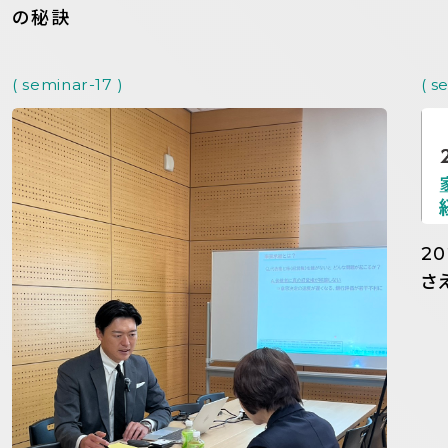
の秘訣
( seminar-17 )
( s
2
さ