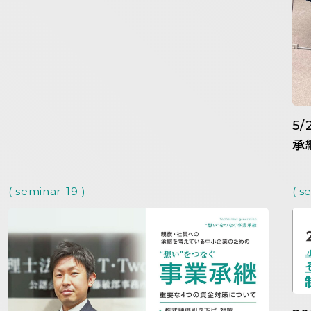
5
承
( seminar-19 )
( s