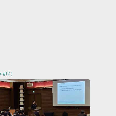
log12 )