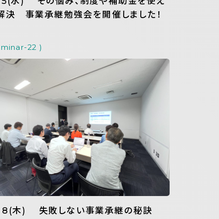
/15(水) その悩み、制度や補助金を使え
解決 事業承継勉強会を開催しました！
eminar-22 )
/18(木) 失敗しない事業承継の秘訣