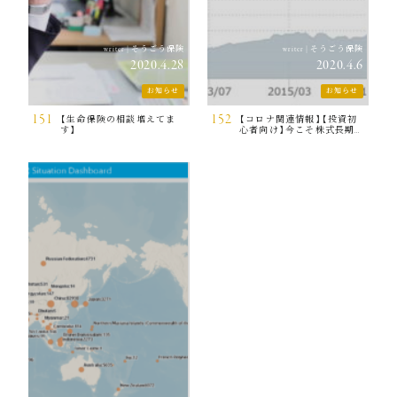
そうごう保険
そうごう保険
writer
|
writer
|
2020.4.28
2020.4.6
お知らせ
お知らせ
151
152
【生命保険の相談増えてま
【コロナ関連情報】【投資初
す】
心者向け】今こそ株式長期分
散投資！！