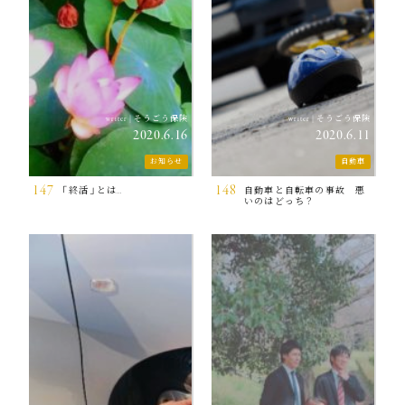
そうごう保険
そうごう保険
writer
|
writer
|
2020.6.16
2020.6.11
お知らせ
自動車
147
148
「終活」とは…
自動車と自転車の事故 悪
いのはどっち？