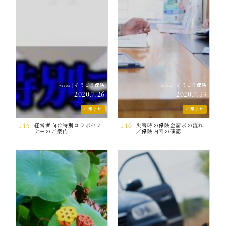
そうごう保険
そうごう保険
writer
|
writer
|
2020.7.26
2020.7.13
お知らせ
お知らせ
145
146
経営者向け特別コラボセミ
災害時の保険金請求の流れ
ナーのご案内
／保険内容の確認