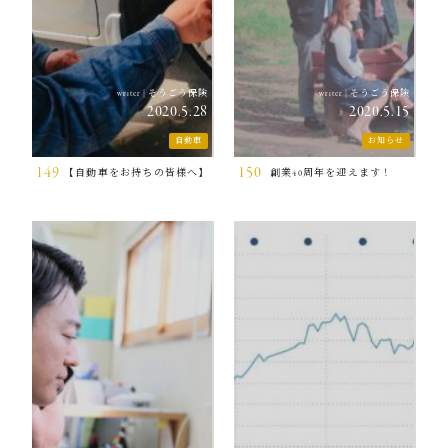
そうごう保険
そうごう保険
writer
|
writer
|
2020.5.28
2020.5.15
自動車
お知らせ
149
150
【自動車をお持ちの皆様へ】
創業40周年を迎えます！