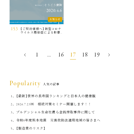
そうごう保険
writer
|
2020.4.6
お知らせ
153
【ご契約者様へ】新型コロナ
ウイルス感染症による影響
をふまえ特別措置の実施に
ついて
投
1
…
16
17
18
19
稿
の
ペ
ー
Popularity
人気の記事
ジ
送
【最新】世界の長寿国ランキングと日本人の健康観
り
2026.7.23㈭ 相続対策セミナー開催します！！
プルデンシャル生命社員ら金銭搾取事件に関して
令和8年度熊本地震 災害救助法適用地域の皆さまへ
【製造業のリスク】